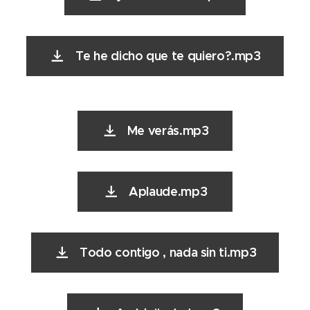
Te he dicho que te quiero?.mp3
Me verás.mp3
Aplaude.mp3
Todo contigo , nada sin ti.mp3